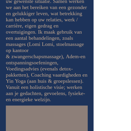
uw gewenste situatie. Samen werken
we aan het bereiken van een gezonder
en gelukkiger leven, wat betrekking
kan hebben op uw relaties, werk /
carrière, eigen gedrag en
overtuigingen. Ik maak gebruik van
een aantal behandelingen, zoals
massages (Lomi Lomi, stoelmassage
op kantoor
& zwangerschapsmassage), Adem-en
ontspanningsoefeningen,
Voedingsadvies (evenals detox-
pakketten), Coaching vaardigheden en
Yin Yoga (aan huis & groepslessen).
Vanuit een holistische visie; werken
aan je gedachten, gevoelens, fysieke-
en energieke welzijn.